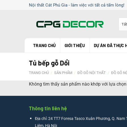
Chuyển
Nội thất Cát Phú Gia - làm việc với tất cả tấm lòng!
đến
nội
dung
TRANG CHỦ
GIỚI THIỆU
DỰ ÁN ĐÃ THỰC 
Tủ bếp gỗ Dổi
TRANG CHỦ
/
SẢN PHẨM
/
ĐỒ GỖ NỘI THẤT
/
ĐỒ GỖ N
Không tìm thấy sản phẩm nào khớp với lựa chọn
Thông tin liên hệ
Địa chỉ: 24 TT7 Foresa Tasco Xuân Phương, Q. Nam 
Liêm, Hà Nội