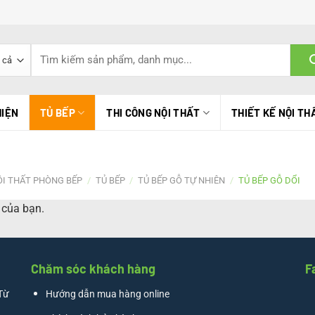
Tìm
kiếm:
HIỆN
TỦ BẾP
THI CÔNG NỘI THẤT
THIẾT KẾ NỘI TH
ỘI THẤT PHÒNG BẾP
/
TỦ BẾP
/
TỦ BẾP GỖ TỰ NHIÊN
/
TỦ BẾP GỖ DỔI
 của bạn.
Chăm sóc khách hàng
F
Từ
Hướng dẫn mua hàng online