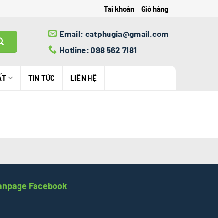
Tài khoản
Giỏ hàng
Email: catphugia@gmail.com
Hotline: 098 562 7181
ẤT
TIN TỨC
LIÊN HỆ
anpage Facebook