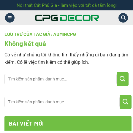
Chuyển
Nội thất Cát Phú Gia - làm việc với tất cả tấm lòng!
đến
nội
dung
LƯU TRỮ CỦA TÁC GIẢ:
ADMINCPG
Không kết quả
Có vẻ như chúng tôi không tìm thấy những gì bạn đang tìm
kiếm. Có lẽ việc tìm kiếm có thể giúp ích.
BÀI VIẾT MỚI