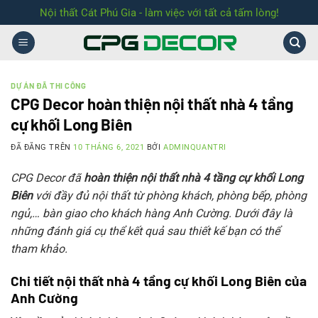
Chuyển
Nội thất Cát Phú Gia - làm việc với tất cả tấm lòng!
đến
nội
dung
DỰ ÁN ĐÃ THI CÔNG
CPG Decor hoàn thiện nội thất nhà 4 tầng
cự khối Long Biên
ĐÃ ĐĂNG TRÊN
10 THÁNG 6, 2021
BỞI
ADMINQUANTRI
CPG Decor đã
hoàn thiện nội thất nhà 4 tầng cự khối
Long
Biên
với đầy đủ nội thất từ phòng khách, phòng bếp, phòng
ngủ,… bàn giao cho khách hàng Anh Cường. Dưới đây là
những đánh giá cụ thể kết quả sau thiết kế bạn có thể
tham khảo.
Chi tiết nội thất nhà 4 tầng cự khối Long Biên của
Anh Cường