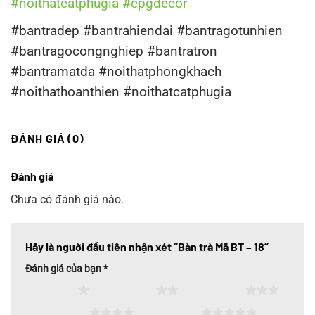
#noithatcatphugia
#cpgdecor
#bantradep #bantrahiendai #bantragotunhien
#bantragocongnghiep #bantratron
#bantramatda #noithatphongkhach
#noithathoanthien #noithatcatphugia
ĐÁNH GIÁ (0)
Đánh giá
Chưa có đánh giá nào.
Hãy là người đầu tiên nhận xét “Bàn trà Mã BT – 18”
Đánh giá của bạn
*
1 trên 5 sao
2 trên 5 sao
3 trên 5 sao
4 trên 5 sao
5 trên 5 sao