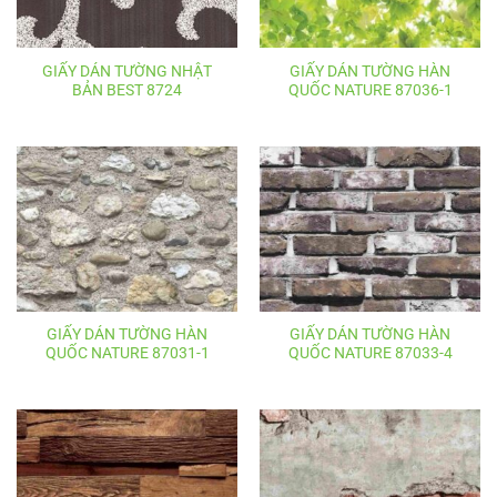
GIẤY DÁN TƯỜNG NHẬT
GIẤY DÁN TƯỜNG HÀN
BẢN BEST 8724
QUỐC NATURE 87036-1
GIẤY DÁN TƯỜNG HÀN
GIẤY DÁN TƯỜNG HÀN
QUỐC NATURE 87031-1
QUỐC NATURE 87033-4