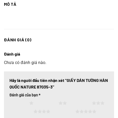
MÔ TẢ
ĐÁNH GIÁ (0)
Đánh giá
Chưa có đánh giá nào.
Hãy là người đầu tiên nhận xét “GIẤY DÁN TƯỜNG HÀN
QUỐC NATURE 87035-3”
Đánh giá của bạn
*
1 trên 5 sao
2 trên 5 sao
3 trên 5 sao
4 trên 5 sao
5 trên 5 sao