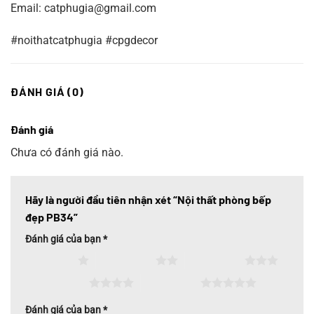
Email: catphugia@gmail.com
#noithatcatphugia #cpgdecor
ĐÁNH GIÁ (0)
Đánh giá
Chưa có đánh giá nào.
Hãy là người đầu tiên nhận xét “Nội thất phòng bếp
đẹp PB34”
Đánh giá của bạn
*
1 trên 5 sao
2 trên 5 sao
3 trên 5 sao
4 trên 5 sao
5 trên 5 sao
Đánh giá của bạn
*