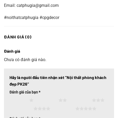
Email: catphugia@gmail.com
#noithatcatphugia #cpgdecor
ĐÁNH GIÁ (0)
Đánh giá
Chưa có đánh giá nào.
Hãy là người đầu tiên nhận xét “Nội thất phòng khách
đẹp PK26”
Đánh giá của bạn
*
1 trên 5 sao
2 trên 5 sao
3 trên 5 sao
4 trên 5 sao
5 trên 5 sao