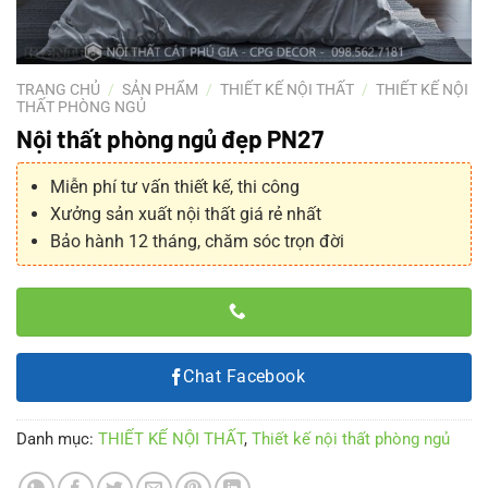
TRANG CHỦ
/
SẢN PHẨM
/
THIẾT KẾ NỘI THẤT
/
THIẾT KẾ NỘI
THẤT PHÒNG NGỦ
Nội thất phòng ngủ đẹp PN27
Miễn phí tư vấn thiết kế, thi công
Xưởng sản xuất nội thất giá rẻ nhất
Bảo hành 12 tháng, chăm sóc trọn đời
Chat Facebook
Danh mục:
THIẾT KẾ NỘI THẤT
,
Thiết kế nội thất phòng ngủ