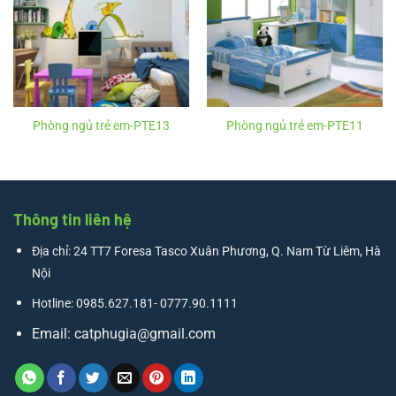
Phòng ngủ trẻ em-PTE13
Phòng ngủ trẻ em-PTE11
Thông tin liên hệ
Địa chỉ: 24 TT7 Foresa Tasco Xuân Phương, Q. Nam Từ Liêm, Hà
Nội
Hotline: 0985.627.181- 0777.90.1111
Email:
catphugia@gmail.com