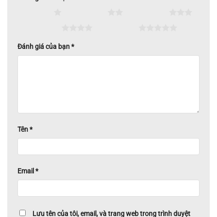
1 trên 5 sao
2 trên 5 sao
3 trên 5 sao
4 trên 5 sao
5 trên 5 sao
Đánh giá của bạn
*
Tên
*
Email
*
Lưu tên của tôi, email, và trang web trong trình duyệt