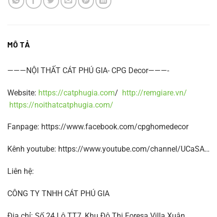
MÔ TẢ
———NỘI THẤT CÁT PHÚ GIA- CPG Decor———-
Website:
https://catphugia.com
/
http://remgiare.vn/
https://noithatcatphugia.com/
Fanpage: https://www.facebook.com/cpghomedecor
Kênh youtube: https://www.youtube.com/channel/UCaSA…
Liên hệ:
CÔNG TY TNHH CÁT PHÚ GIA
Địa chỉ: Số 24 Lô TT7, Khu Đô Thị Foresa Villa Xuân