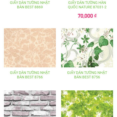
GIẤY DÁN TƯỜNG NHẬT
GIẤY DÁN TƯỜNG HÀN
BẢN BEST 8869
QUỐC NATURE 87031-2
Giá
70,000
₫
gốc
là:
Giá
100,000 ₫.
hiện
tại
là:
70,000 ₫.
GIẤY DÁN TƯỜNG NHẬT
GIẤY DÁN TƯỜNG NHẬT
BẢN BEST 8766
BẢN BEST 8756