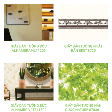
GIẤY DÁN TƯỜNG ĐỨC
GIẤY DÁN TƯỜNG NHẬT
ALHAMBRA NL11203
BẢN BEST 8725
GIẤY DÁN TƯỜNG ĐỨC
GIẤY DÁN TƯỜNG HÀN
ALHAMBRA FT341502
QUỐC NATURE 87036-1