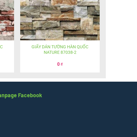
ỐC
GIẤY DÁN TƯỜNG HÀN QUỐC
NATURE 87038-2
0
₫
anpage Facebook