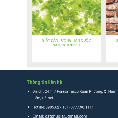
GIẤY DÁN TƯỜNG HÀN QUỐC
G
NATURE 87036-1
Thông tin liên hệ
Địa chỉ: 24 TT7 Foresa Tasco Xuân Phương, Q. Nam 
Liêm, Hà Nội
Hotline: 0985.627.181- 0777.90.1111
Email:
catphugia@gmail.com