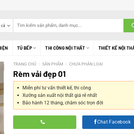
Tìm
kiếm:
HIỆN
TỦ BẾP
THI CÔNG NỘI THẤT
THIẾT KẾ NỘI TH
TRANG CHỦ
/
SẢN PHẨM
/
CHƯA PHÂN LOẠI
Rèm vải đẹp 01
Miễn phí tư vấn thiết kế, thi công
Xưởng sản xuất nội thất giá rẻ nhất
Bảo hành 12 tháng, chăm sóc trọn đời
Chat Facebook