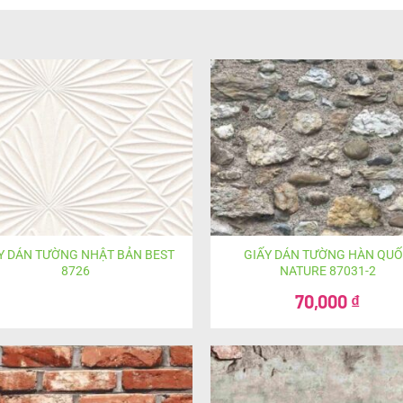
Y DÁN TƯỜNG NHẬT BẢN BEST
GIẤY DÁN TƯỜNG HÀN QU
8726
NATURE 87031-2
Giá
70,000
₫
gốc
Giá
là:
hiện
100,000 ₫.
tại
là:
70,000 ₫.