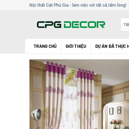
Chuyển
Nội thất Cát Phú Gia - làm việc với tất cả tấm lòng!
đến
nội
dung
TRANG CHỦ
GIỚI THIỆU
DỰ ÁN ĐÃ THỰC 