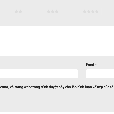
ên 5 sao
3 trên 5 sao
4 trên 5 sao
5 trên
Email
*
 email, và trang web trong trình duyệt này cho lần bình luận kế tiếp của tôi