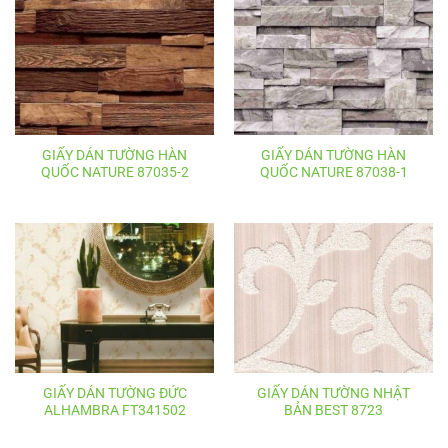
70,000 ₫.
GIẤY DÁN TƯỜNG HÀN
GIẤY DÁN TƯỜNG HÀN
QUỐC NATURE 87035-2
QUỐC NATURE 87038-1
GIẤY DÁN TƯỜNG ĐỨC
GIẤY DÁN TƯỜNG NHẬT
ALHAMBRA FT341502
BẢN BEST 8723