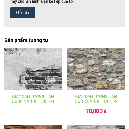
này cho lần bình luận kế tiếp của tôi.
Sản phẩm tương tự
GIẤY DÁN TƯỜNG HÀN
GIẤY DÁN TƯỜNG HÀN
QUỐC NATURE 87034-1
QUỐC NATURE 87031-2
Giá
70,000
₫
gốc
là:
Giá
100,000 ₫.
hiện
tại
là: