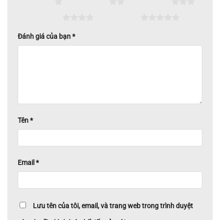
1 trên 5 sao
2 trên 5 sao
3 trên 5 sao
4 trên 5 sao
5 trên 5 sao
Đánh giá của bạn
*
Tên
*
Email
*
Lưu tên của tôi, email, và trang web trong trình duyệt