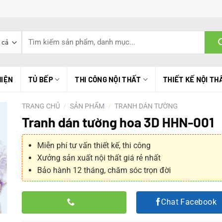
Tìm
kiếm:
HIỆN
TỦ BẾP
THI CÔNG NỘI THẤT
THIẾT KẾ NỘI TH
TRANG CHỦ
/
SẢN PHẨM
/
TRANH DÁN TƯỜNG
Tranh dán tường hoa 3D HHN-001
Miễn phí tư vấn thiết kế, thi công
Xưởng sản xuất nội thất giá rẻ nhất
Bảo hành 12 tháng, chăm sóc trọn đời
Chat Facebook