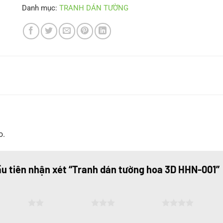
Danh mục:
TRANH DÁN TƯỜNG
o.
ầu tiên nhận xét “Tranh dán tường hoa 3D HHN-001”
ên 5 sao
3 trên 5 sao
4 trên 5 sao
5 trên