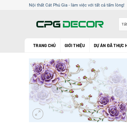
Chuyển
Nội thất Cát Phú Gia - làm việc với tất cả tấm lòng!
đến
nội
dung
TRANG CHỦ
GIỚI THIỆU
DỰ ÁN ĐÃ THỰC 