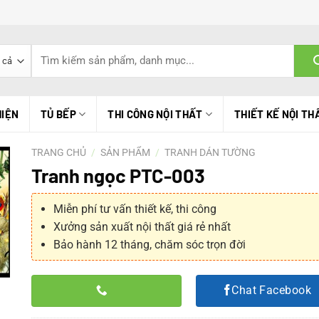
Tìm
kiếm:
HIỆN
TỦ BẾP
THI CÔNG NỘI THẤT
THIẾT KẾ NỘI TH
TRANG CHỦ
/
SẢN PHẨM
/
TRANH DÁN TƯỜNG
Tranh ngọc PTC-003
Miễn phí tư vấn thiết kế, thi công
Xưởng sản xuất nội thất giá rẻ nhất
Bảo hành 12 tháng, chăm sóc trọn đời
Chat Facebook