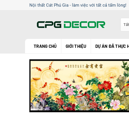
Chuyển
Nội thất Cát Phú Gia - làm việc với tất cả tấm lòng!
đến
nội
dung
TRANG CHỦ
GIỚI THIỆU
DỰ ÁN ĐÃ THỰC 