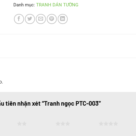
Danh mục:
TRANH DÁN TƯỜNG
o.
ầu tiên nhận xét “Tranh ngọc PTC-003”
ên 5 sao
3 trên 5 sao
4 trên 5 sao
5 trên