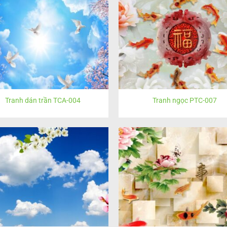
Tranh dán trần TCA-004
Tranh ngọc PTC-007