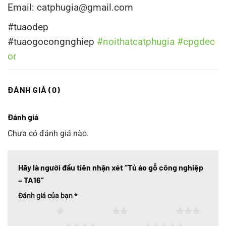
Email: catphugia@gmail.com
#tuaodep
#tuaogocongnghiep
#noithatcatphugia
#cpgdec
or
ĐÁNH GIÁ (0)
Đánh giá
Chưa có đánh giá nào.
Hãy là người đầu tiên nhận xét “Tủ áo gỗ công nghiệp
– TA16”
Đánh giá của bạn
*
1 trên 5 sao
2 trên 5 sao
3 trên 5 sao