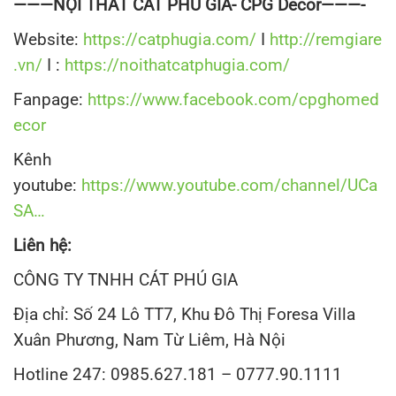
———NỘI THẤT CÁT PHÚ GIA- CPG Decor———-
Website:
https://catphugia.com/
I
http://remgiare
.vn/
I :
https://noithatcatphugia.com/
Fanpage:
https://www.facebook.com/cpghomed
ecor
Kênh
youtube:
https://www.youtube.com/channel/UCa
SA…
Liên hệ:
CÔNG TY TNHH CÁT PHÚ GIA
Địa chỉ: Số 24 Lô TT7, Khu Đô Thị Foresa Villa
Xuân Phương, Nam Từ Liêm, Hà Nội
Hotline 247: 0985.627.181 – 0777.90.1111