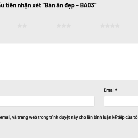
ầu tiên nhận xét “Bàn ăn đẹp – BA03”
ên 5 sao
3 trên 5 sao
4 trên 5 sao
5 trên
Email
*
 email, và trang web trong trình duyệt này cho lần bình luận kế tiếp của tôi