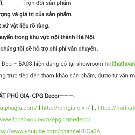
rì:
Trọn đời sản phẩm
ợng và giá trị của sản phẩm.
xứ vật liệu rõ ràng.
huyển trong khu vực nội thành Hà Nội.
chúng tôi sẽ hỗ trợ chi phí vận chuyển.
 Đẹp – BA03 hiện đang có tại showroom
noithathoa
ng trực tiếp đến tham khảo sản phẩm, được tư vấn mi
T PHÚ GIA- CPG Decor———-
catphugia.com/
I
http://remgiare.vn/
I :
https://noitha
//www.facebook.com/cpghomedecor
tps://www.youtube.com/channel/UCaSA…