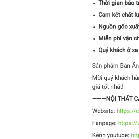
Thời gian bảo t
Cam kết chất lư
Nguồn gốc xuất 
Miễn phí vận c
Quý khách ở xa 
Sản phẩm Bàn Ăn
Mời quý khách hà
giá tốt nhất!
———NỘI THẤT CÁ
Website:
https://
Fanpage:
https:
Kênh youtube:
ht