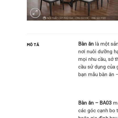
Bàn ăn
là một sản
MÔ TẢ
nơi nuôi dưỡng hạ
mọi nhu cầu, sở t
cầu sử dụng của g
bạn mẫu bàn ăn –
Bàn ăn – BA03
ma
các góc cạnh bo t