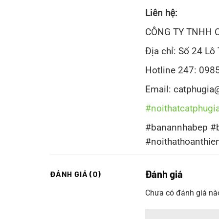
Liên hệ:
CÔNG TY TNHH C
Địa chỉ: Số 24 Lô
Hotline 247: 098
Email: catphugi
#noithatcatphugi
#banannhabep #b
#noithathoanthie
Đánh giá
ĐÁNH GIÁ (0)
Chưa có đánh giá nà