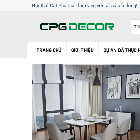
Chuyển
Nội thất Cát Phú Gia - làm việc với tất cả tấm lòng!
đến
nội
dung
TRANG CHỦ
GIỚI THIỆU
DỰ ÁN ĐÃ THỰC 