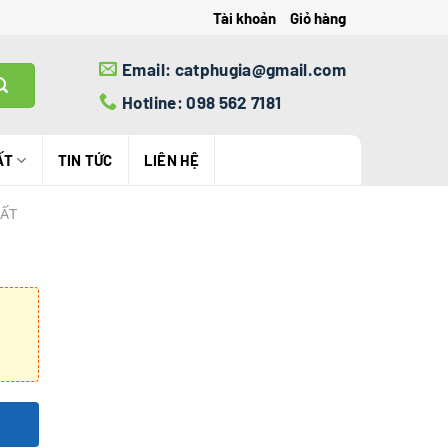
Tài khoản
Giỏ hàng
Email: catphugia@gmail.com
Hotline: 098 562 7181
ẤT
TIN TỨC
LIÊN HỆ
HẤT