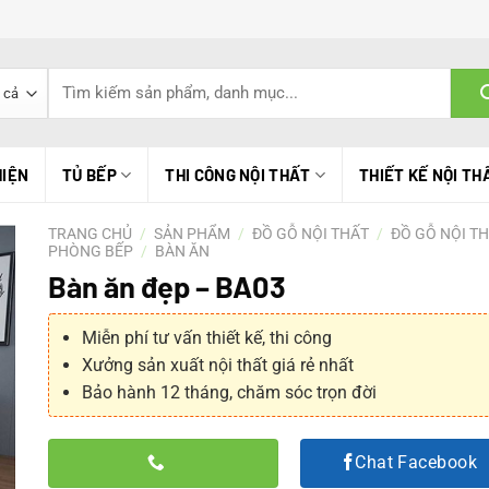
Tìm
kiếm:
HIỆN
TỦ BẾP
THI CÔNG NỘI THẤT
THIẾT KẾ NỘI TH
TRANG CHỦ
/
SẢN PHẨM
/
ĐỒ GỖ NỘI THẤT
/
ĐỒ GỖ NỘI T
PHÒNG BẾP
/
BÀN ĂN
Bàn ăn đẹp – BA03
Miễn phí tư vấn thiết kế, thi công
Xưởng sản xuất nội thất giá rẻ nhất
Bảo hành 12 tháng, chăm sóc trọn đời
Chat Facebook