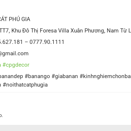
ÁT PHÚ GIA
 TT7, Khu Đô Thị Foresa Villa Xuân Phương, Nam Từ 
5.627.181 – 0777.90.1111
a@gmail.com
a
#cpgdecor
anandep #banango #giabanan #kinhnghiemchonba
n #noithatcatphugia
o.