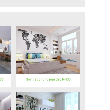
K03
Nội thất phòng ngủ đẹp PN03