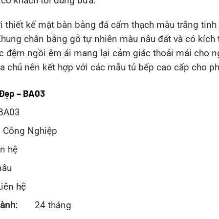
 có khách tới dùng bữa.
i thiết kế mặt bàn bằng đá cẩm thạch màu trắng tinh k
hung chân bằng gỗ tự nhiên màu nâu đất và có kích 
c đệm ngồi êm ái mang lại cảm giác thoải mái cho ng
a chủ nên kết hợp với các mẫu tủ bếp cao cấp cho p
 Đẹp – BA03
BA03
ông Nghiệp
ên hệ
nâu
 hệ
hành:
24 tháng