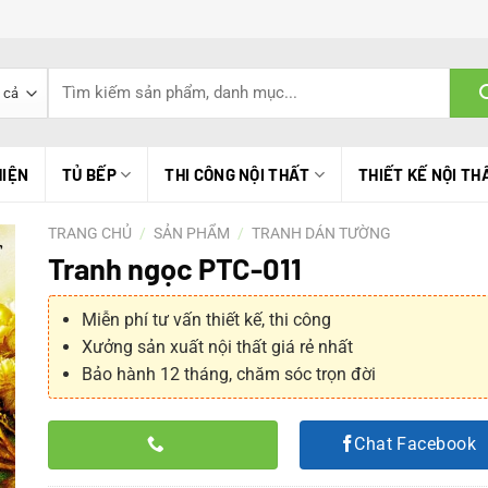
Tìm
kiếm:
HIỆN
TỦ BẾP
THI CÔNG NỘI THẤT
THIẾT KẾ NỘI TH
TRANG CHỦ
/
SẢN PHẨM
/
TRANH DÁN TƯỜNG
Tranh ngọc PTC-011
Miễn phí tư vấn thiết kế, thi công
Xưởng sản xuất nội thất giá rẻ nhất
Bảo hành 12 tháng, chăm sóc trọn đời
Chat Facebook