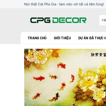
Chuyển
Nội thất Cát Phú Gia - làm việc với tất cả tấm lòng!
đến
nội
dung
TRANG CHỦ
GIỚI THIỆU
DỰ ÁN ĐÃ THỰC 