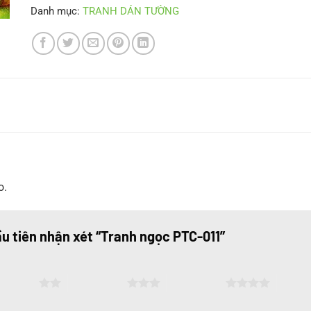
Danh mục:
TRANH DÁN TƯỜNG
o.
ầu tiên nhận xét “Tranh ngọc PTC-011”
ên 5 sao
3 trên 5 sao
4 trên 5 sao
5 trên