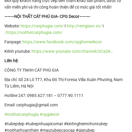
Mời quý khách hàng trực tiếp đến tham khảo sản phẩm, được tư
vấn miễn phí và thi công hoàn thiện để có mức giá tốt nhất!
———NỘI THẤT CÁT PHÚ GIA- CPG Decor———-
Website:
https://catphugia.com/
I
http://remgiare.vn/
I
:
https://noithatcatphugia.com/
Fanpage:
https://www.facebook.com/cpghomedecor
Kênh youtube:
https://www.youtube.com/channel/UCaSA…
Liên hệ:
CÔNG TY TNHH CÁT PHÚ GIA
Địa chỉ: Số 24 Lô TT7, Khu Đô Thị Foresa Villa Xuân Phương, Nam
Từ Liêm, Hà Nội
Hotline 247: 0985.627.181 – 0777.90.1111
Email: catphugia@gmail.com
#noithatcatphugia
#cpgdecor
#tubepdep #tubepnhuapicomat #kinhnghiemchontubep
#noithathoanthien #mautubepcaocap #giatubep