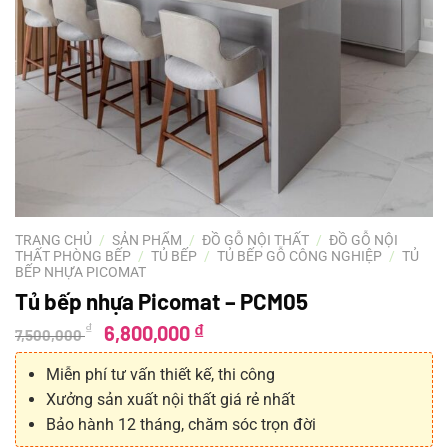
TRANG CHỦ
/
SẢN PHẨM
/
ĐỒ GỖ NỘI THẤT
/
ĐỒ GỖ NỘI
THẤT PHÒNG BẾP
/
TỦ BẾP
/
TỦ BẾP GỖ CÔNG NGHIỆP
/
TỦ
BẾP NHỰA PICOMAT
Tủ bếp nhựa Picomat – PCM05
Giá
Giá
₫
₫
6,800,000
7,500,000
gốc
hiện
Miễn phí tư vấn thiết kế, thi công
là:
tại
Xưởng sản xuất nội thất giá rẻ nhất
7,500,000 ₫.
là:
6,800,000 ₫.
Bảo hành 12 tháng, chăm sóc trọn đời